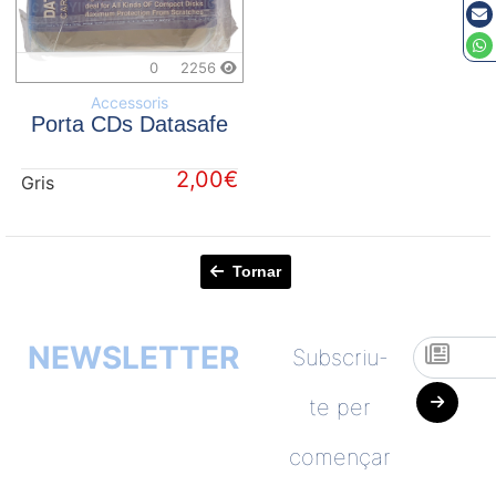
0
2256
Accessoris
Porta CDs Datasafe
2,00€
Gris
Tornar
NEWSLETTER
Subscriu-
te per
començar