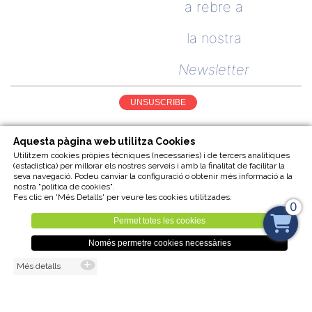
a rebre a
la nostra
Newsletter
UNSUSCRIBE
Aquesta pàgina web utilitza Cookies
Utilitzem cookies pròpies tècniques (necessaries) i de tercers analítiques
(estadística) per millorar els nostres serveis i amb la finalitat de facilitar la
seva navegació. Podeu canviar la configuració o obtenir més informació a la
nostra "política de cookies".
Fes clic en 'Més Detalls' per veure les cookies utilitzades.
0
Avís legal
Cookies
Feines fetes
Sitemap
Permet totes les cookies
Només permetre cookies necessàries
Més detalls
Visita la nostra
BOTIGA ONLINE