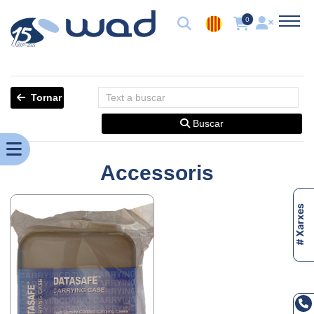
0
Tornar
Buscar
Accessoris
# Xarxes