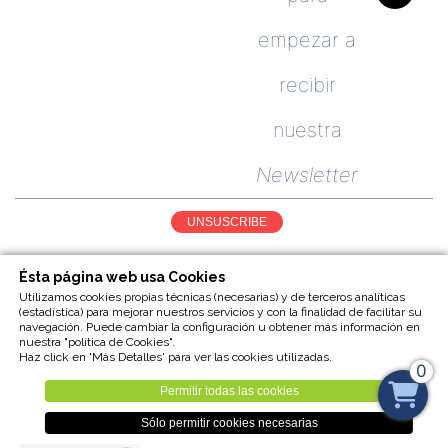
empezar a
recibir
nuestra
Newsletter
UNSUSCRIBE
Ésta página web usa Cookies
Utilizamos cookies propias técnicas (necesarias) y de terceros analíticas
(estadística) para mejorar nuestros servicios y con la finalidad de facilitar su
navegación. Puede cambiar la configuración u obtener más información en
nuestra "política de Cookies".
Haz click en 'Más Detalles' para ver las cookies utilizadas.
0
Aviso legal
Cookies
Trabajos realizados
Sitemap
Permitir todas las cookies
Sólo permitir cookies necesarias