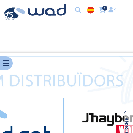
0
# Redes