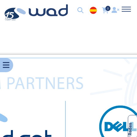
0
# Redes