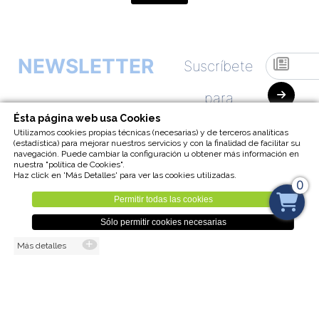
NEWSLETTER
Suscríbete
para
Ésta página web usa Cookies
empezar a
Utilizamos cookies propias técnicas (necesarias) y de terceros analíticas
(estadística) para mejorar nuestros servicios y con la finalidad de facilitar su
navegación. Puede cambiar la configuración u obtener más información en
recibir
nuestra "política de Cookies".
Haz click en 'Más Detalles' para ver las cookies utilizadas.
0
nuestra
Permitir todas las cookies
Sólo permitir cookies necesarias
Newsletter
Más detalles
Visita nuestra
UNSUSCRIBE
TIENDA ONLINE