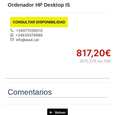
Ordenador HP Desktop I5
CONSULTAR DISPONIBILIDAD
+34977036010
+34630474988
info@wad.cat
817,20€
(675,37€ sin IVA)
Comentarios
Volver