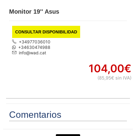
Monitor 19'' Asus
CONSULTAR DISPONIBILIDAD
+34977036010
+34630474988
info@wad.cat
104,00€
(85,95€ sin IVA)
Comentarios