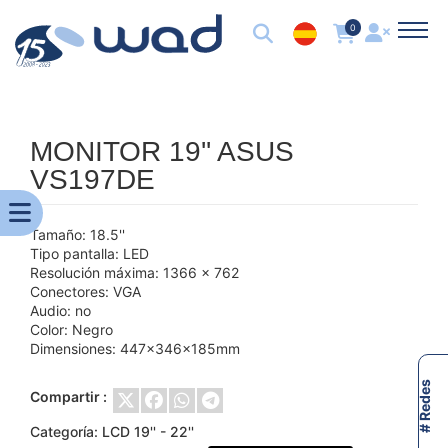
0
MONITOR 19'' ASUS
VS197DE
Tamaño: 18.5''
Tipo pantalla: LED
Resolución máxima: 1366 x 762
Conectores: VGA
Audio: no
Color: Negro
Dimensiones: 447x346x185mm
# Redes
Compartir :
Categoría:
LCD 19'' - 22''