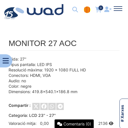
0
MONITOR 27 AOC
Mida: 27''
Tipus pantalla: LED IPS
Resolució màxima: 1920 x 1080 FULL HD
Conectors: HDMI, VGA
Audio: no
Color: negre
Dimensions: 419.8x540.1x186.8 mm
Compartir :
# Xarxes
Categoria:
LCD 23'' - 27''
Valoració mitja:
0,00
2136
Comentaris (0)