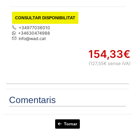
CONSULTAR DISPONIBILITAT
+34977036010
+34630474988
info@wad.cat
154,33€
(127,55€ sense IVA)
Comentaris
Tornar