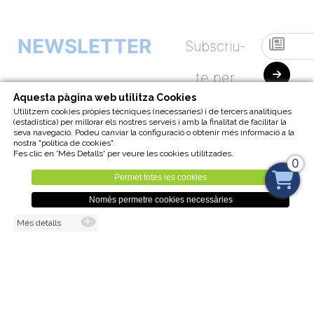
NEWSLETTER
Subscriu-
te per
Aquesta pàgina web utilitza Cookies
començar
Utilitzem cookies pròpies tècniques (necessaries) i de tercers analítiques
(estadística) per millorar els nostres serveis i amb la finalitat de facilitar la
seva navegació. Podeu canviar la configuració o obtenir més informació a la
a rebre a
nostra "política de cookies".
Fes clic en 'Més Detalls' per veure les cookies utilitzades.
0
la nostra
Permet totes les cookies
Només permetre cookies necessàries
Newsletter
Més detalls
Visita la nostra
UNSUSCRIBE
BOTIGA ONLINE