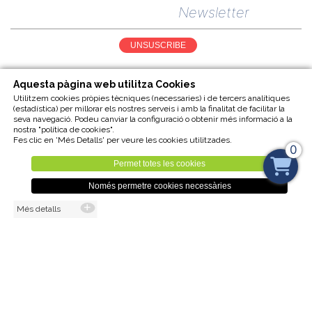
Newsletter
UNSUSCRIBE
Aquesta pàgina web utilitza Cookies
Utilitzem cookies pròpies tècniques (necessaries) i de tercers analítiques
(estadística) per millorar els nostres serveis i amb la finalitat de facilitar la
seva navegació. Podeu canviar la configuració o obtenir més informació a la
nostra "política de cookies".
Fes clic en 'Més Detalls' per veure les cookies utilitzades.
0
Avís legal
Cookies
Feines fetes
Sitemap
Permet totes les cookies
Només permetre cookies necessàries
Més detalls
Visita la nostra
BOTIGA ONLINE
Wadstore 2026.3.1