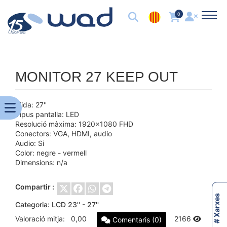
0
MONITOR 27 KEEP OUT
Mida: 27''
Tipus pantalla: LED
Resolució màxima: 1920x1080 FHD
Conectors: VGA, HDMI, audio
Audio: Si
Color: negre - vermell
Dimensions: n/a
Compartir :
# Xarxes
Categoria:
LCD 23'' - 27''
Valoració mitja:
0,00
2166
Comentaris (0)