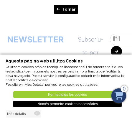
Tornar
NEWSLETTER
Subscriu-
te per
Aquesta pàgina web utilitza Cookies
començar
Utilitzem cookies pròpies tècniques (necessaries) i de tercers analítiques
(estadística) per millorar els nostres serveis i amb la finalitat de facilitar la
seva navegació. Podeu canviar la configuració o obtenir més informació a la
a rebre a
nostra "política de cookies".
Fes clic en 'Més Detalls' per veure les cookies utilitzades.
0
la nostra
Permet totes les cookies
Només permetre cookies necessàries
Newsletter
Més detalls
Visita la nostra
UNSUSCRIBE
BOTIGA ONLINE