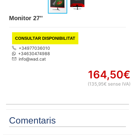
Monitor 27''
CONSULTAR DISPONIBILITAT
+34977036010
+34630474988
info@wad.cat
164,50€
(135,95€ sense IVA)
Comentaris