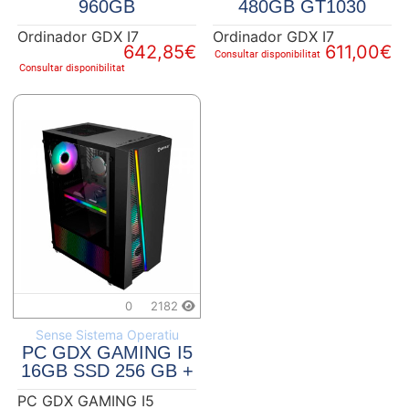
960GB
480GB GT1030
Ordinador GDX I7
Ordinador GDX I7
642,85€
611,00€
Consultar disponibilitat
Consultar disponibilitat
0
2182
Sense Sistema Operatiu
PC GDX GAMING I5
16GB SSD 256 GB +
2TB HDD GTX1660
PC GDX GAMING I5