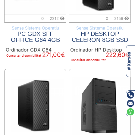
0
2212
0
2159
Sense Sistema Operatiu
Sense Sistema Operatiu
PC GDX SFF
HP DESKTOP
OFFICE G64 4GB
CELERON 8GB SSD
SSD 240GB
256GB
Ordinador GDX G64
Ordinador HP Desktop
271,00€
222,60€
# Xarxes
Consultar disponibilitat
Consultar disponibilitat