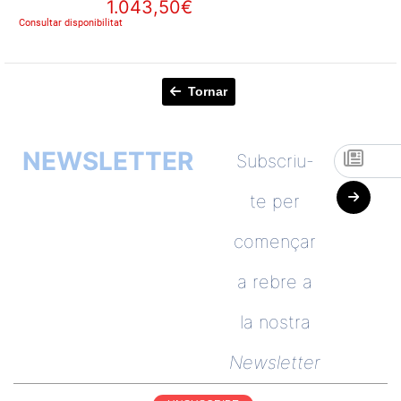
1.043,50€
Consultar disponibilitat
Tornar
NEWSLETTER
Subscriu-
te per
començar
a rebre a
la nostra
Newsletter