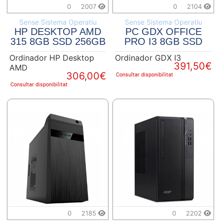
0
2007
0
2104
Sense Sistema Operatiu
Sense Sistema Operatiu
HP DESKTOP AMD
PC GDX OFFICE
315 8GB SSD 256GB
PRO I3 8GB SSD
240GB
Ordinador HP Desktop
Ordinador GDX I3
391,50€
AMD
306,00€
Consultar disponibilitat
Consultar disponibilitat
0
2185
0
2202